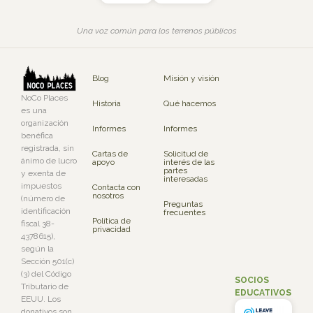
Una voz común para los terrenos públicos
Blog
Misión y visión
NoCo Places
Historia
Qué hacemos
es una
organización
Informes
Informes
benéfica
registrada, sin
Cartas de
Solicitud de
ánimo de lucro
apoyo
interés de las
partes
y exenta de
interesadas
impuestos
Contacta con
nosotros
(número de
Preguntas
identificación
frecuentes
Política de
fiscal 38-
privacidad
4378615),
según la
Sección 501(c)
(3) del Código
SOCIOS
Tributario de
EDUCATIVOS
EEUU. Los
donativos son